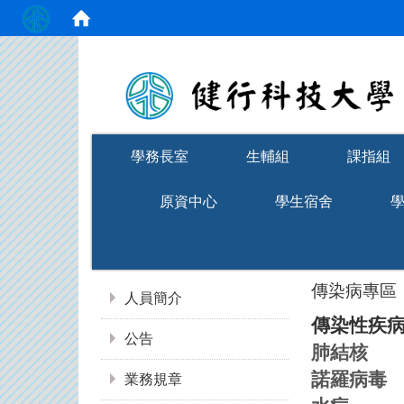
:::
學務長室
生輔組
課指組
原資中心
學生宿舍
:::
傳染病專區
人員簡介
傳染性疾病
公告
肺結核
諾羅病毒
業務規章