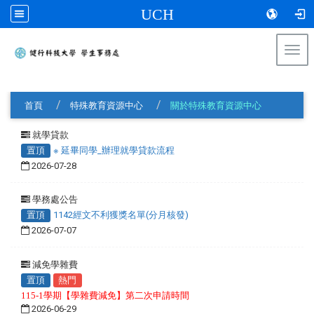
UCH
Togg
navi
:::
首頁
特殊教育資源中心
關於特殊教育資源中心
就學貸款
置頂
※ 延畢同學_辦理就學貸款流程
2026-07-28
學務處公告
置頂
1142經文不利獲獎名單(分月核發)
2026-07-07
減免學雜費
置頂
熱門
115-1學期【學雜費減免】第二次申請時間
2026-06-29