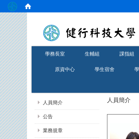
:::
學務長室
生輔組
課指組
原資中心
學生宿舍
:::
人員簡介
人員簡介
公告
業務規章