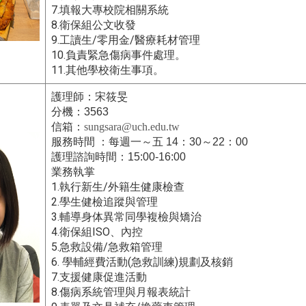
7.
填報大專校院相關系統
8.
衛保組公文收發
9.
/
/
工讀生
零用金
醫療耗材管理
10.
負責緊急傷病事件處理。
11.
其他學校衛生事項。
護理師：宋筱旻
分機：
3563
信箱：
sungsara@uch.edu.tw
服務時間
：每週一～五
14
：
30
～
22
：
00
護理諮詢時間：
15:00-16:00
業務執掌
1.
/
執行新生
外籍生健康檢查
2.
學生健檢追蹤與管理
3.
輔導身体異常同學複檢與矯治
4.
ISO
衛保組
、內控
5.
/
急救設備
急救箱管理
6.
(
)
學輔經費活動
急救訓練
規劃及核銷
7.
支援健康促進活動
8.
傷病系統管理與月報表統計