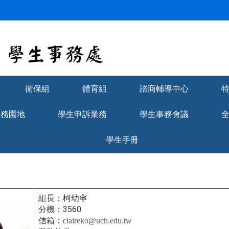
衛保組
體育組
諮商輔導中心
學務園地
學生申訴業務
學生事務會議
學生手冊
組長：柯幼寧
3560
分機：
信箱：
claireko@uch.edu.tw