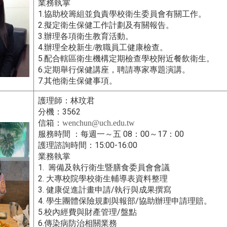
業務執掌
1.
協助校籌組並負責學校衛生委員會有關工作。
2.
擬定衛生保健工作計劃及有關報告。
3.
辦理各項衛生教育活動。
4.
辦理全校新生/教職員工健康檢查。
5.
配合轄區衛生機構定期檢查學校附近餐飲衛生。
6.
定期舉行保健講座，聘請專家專題演講。
7.
其他衛生保健事項。
護理師：林玟君
3562
分機：
信箱：
wenchun@uch.edu.tw
08
00
17
00
服務時間
：每週一～五
：
～
：
15:00-16:00
護理諮詢時間：
業務執掌
1.
籌備及執行衛生暨膳食委員會會議
2.
大專校院學校衛生輔導表資料整理
3.
/
健康促進計畫申請
執行與成果撰寫
4.
/
學生團體保險規劃與報部
協助辦理申請理賠。
5.
/
校內經費與財產管理
盤點
6.
傳染病防治相關業務