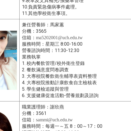
9.
/
表單及文具補充
換藥車管理
10.
負責緊急傷病事件處理。
11.
其他學校衛生事項。
兼任營養師：馬家蕙
3565
分機：
信箱：
ma5202001@uch.edu.tw
8:00-16:00
服務時間：星期三
11:30-12:30
營養諮詢時間：
業務執掌
1.
/
校內餐飲管理
校外衛生登錄
2.
餐飲滿意度問卷調查
3.
大專校院餐飲衛生輔導表資料整理
4.
大專校院推動計康飲食自主檢核表
5.
學生健檢追蹤與管理
6.
-
支援健康促進活動
營養規劃及諮詢
職業護理師：謝欣燕
3561
分機：
信箱：
sammi@uch.edu.tw
8
00
17
00
服務時間：每週一～五
：
～
：