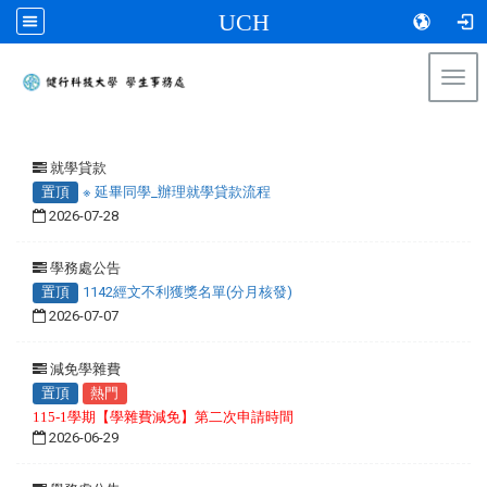
UCH
Togg
navi
:::
就學貸款
置頂
※ 延畢同學_辦理就學貸款流程
2026-07-28
學務處公告
置頂
1142經文不利獲獎名單(分月核發)
2026-07-07
減免學雜費
置頂
熱門
115-1學期【學雜費減免】第二次申請時間
2026-06-29