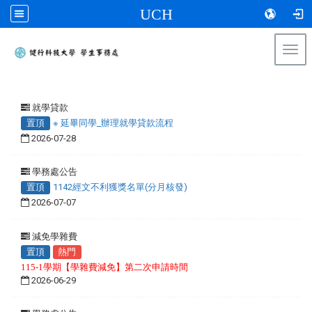
UCH
Togg
navi
:::
就學貸款
置頂
※ 延畢同學_辦理就學貸款流程
2026-07-28
學務處公告
置頂
1142經文不利獲獎名單(分月核發)
2026-07-07
減免學雜費
置頂
熱門
115-1學期【學雜費減免】第二次申請時間
2026-06-29