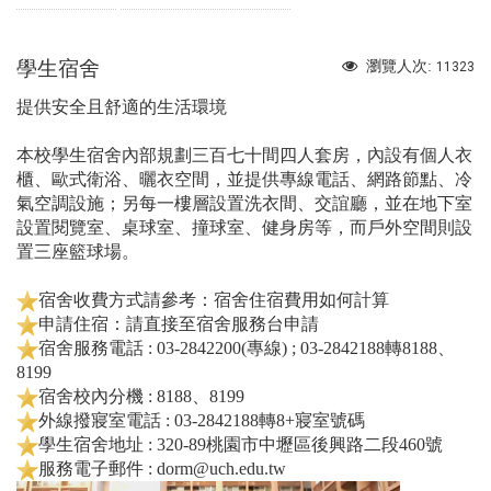
學生宿舍
瀏覽人次:
11323
提供安全且舒適的生活環境
本校學生宿舍內部規劃三百七十間四人套房，內設有個人衣
櫃、歐式衛浴、曬衣空間，並提供專線電話、網路節點、冷
氣空調設施；另每一樓層設置洗衣間、交誼廳，並在地下室
設置閱覽室、桌球室、撞球室、健身房等，而戶外空間則設
置三座籃球場。
宿舍收費方式請參考：宿舍住宿費用如何計算
申請住宿：請直接至宿舍服務台申請
宿舍服務電話 : 03-2842200(專線) ; 03-2842188轉8188、
8199
宿舍校內分機 : 8188、8199
外線撥寢室電話 : 03-2842188轉8+寢室號碼
學生宿舍地址 : 320-89桃園市中壢區後興路二段460號
服務電子郵件 : dorm@uch.edu.tw