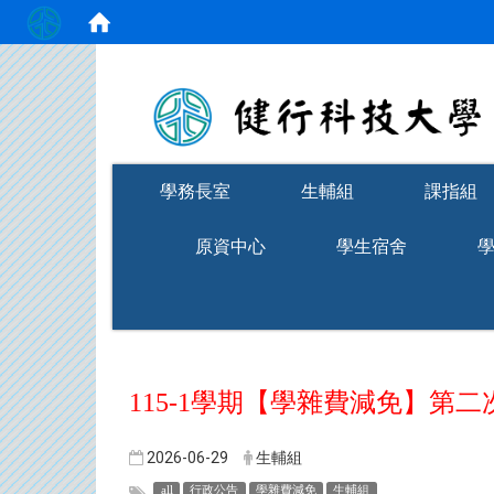
:::
學務長室
生輔組
課指組
原資中心
學生宿舍
115-1學期【學雜費減免】第
2026-06-29
生輔組
all
行政公告
學雜費減免
生輔組