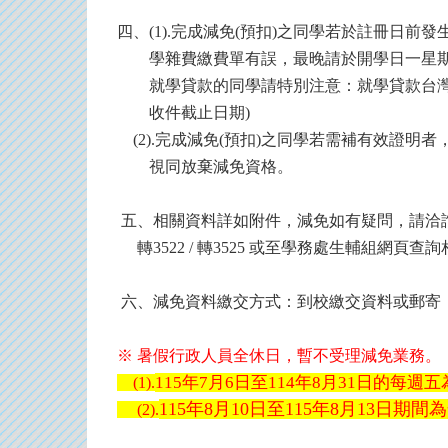
四、(1).
完成減免(
預扣)之同學若於註冊日前發
學雜費繳費單有誤，最晚請於開學日一星期
就學貸款的同學請特別注意：就學貸款台
收件截止日期)
(2).
完成減免(
預扣)
之同學若需補有效證明者
視同放棄減免資格。
五、相關資料詳如附件，減免如有疑問，請洽詢學務
轉3522 /
轉3525
或至學務處生輔組網頁查詢
六、減免資料繳交方式：到校繳交資料或郵寄
※ 暑假行政人員全休日，暫不受理減免業務。
115年7月6日至114年8月31日的每週
(1).
115年8月10日至115年8月13日期
(2).