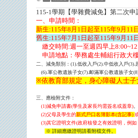
115-1學期【學雜費減免】第二次
一、申請時間：
新生:115年8月1日起至115年9月11
舊生:115年7月1日起至115年9月11
繳交時間:週一至週四早上8:00~12:0
申請地點：學務處生輔組行政大樓1
二、減免類別：(1).
低收入戶(2).
中低收入戶(3).原
(6).
軍公教遺族子女(7).
卹滿軍公教遺族子女(8)
依教育部規定，身心障礙人士子
※
三、應檢附文件：
(1)
減免申請書(
學生及家長均需簽名或蓋章)
(2)
父母及學生的
新式戶口名簿影本(
含記事)
(3)
其它證明文件
(
政府核發之有效證明，例如
※
詳細應繳證明請看附檔文件。