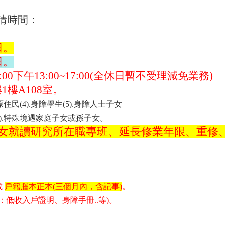
申請時間：
日。
日。
0下午13:00~17:00(全休日暫不受理減免業務)
樓A108室。
住民(4).
身障學生(5).身障人士子女
.
特殊境遇家庭子女或孫子女。
女就讀研究所在職專班、延長修業年限、重修
。
或
戶籍謄本正本(
三個月內，含記事)
。
：低收入戶證明、身障手冊
..
等
)
。