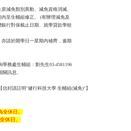
生原減免類別異動、減免資格消滅、
內至生輔組修正。 (
有辦理減免及
灣銀行對保截止日期、就學貸款學校
，亦請於開學日一星期內補齊，逾期
處生輔組：劉先生03-4581196
相關訊息。
【信封請註明"
健行科技大學 生輔組(
減免)"
】
五為全休日。
間為全休日。