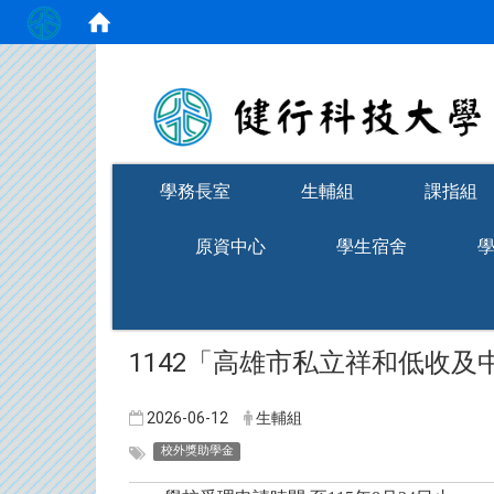
:::
學務長室
生輔組
課指組
原資中心
學生宿舍
​1142「高雄市私立祥和低收
2026-06-12
生輔組
校外獎助學金