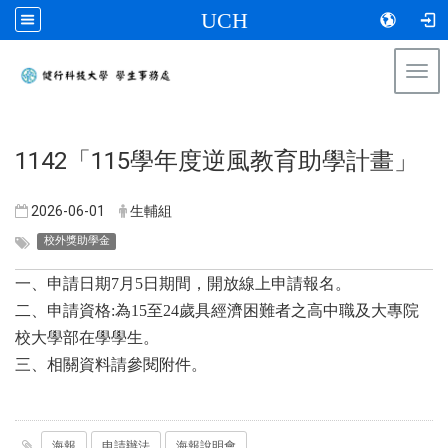
UCH
Togg
navi
:::
1142「115學年度逆風教育助學計畫」
2026-06-01
生輔組
校外獎助學金
一、申請日期7月5日期間，開放線上申請報名。
二、申請資格:為15至24歲具經濟困難者之高中職及大專院
校大學部在學學生。
三、相關資料請參閱附件。
海報
申請辦法
海報說明會